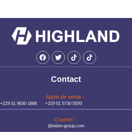
F
T
a
w
c
i
e
t
Contact
b
t
o
e
o
r
Apple de vente：
k
+229 01 9630 1888 +229 01 5730 5599
Courriel：
@indon-group.com