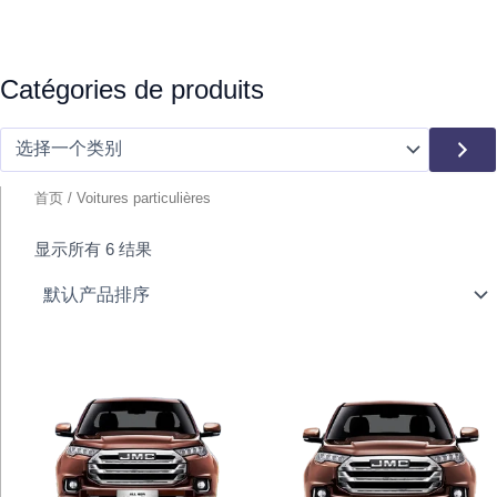
选
Catégories de produits
择
一
个
类
别
首页
/ Voitures particulières
显示所有 6 结果