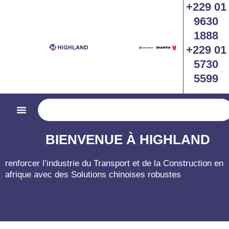
+229 01
跳
至
9630
内
1888
容
+229 01
5730
5599
Search
BIENVENUE À HIGHLAND
renforcer l’industrie du Transport et de la Construction en
afrique avec des Solutions chinoises robustes