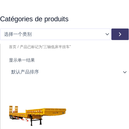
选
Catégories de produits
择
一
个
类
别
首页
/ 产品已标记为“三轴低床半挂车”
显示单一结果