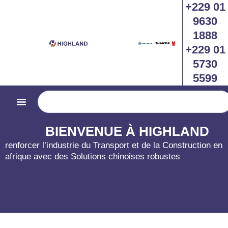
+229 01
跳
至
9630
内
1888
容
+229 01
5730
5599
Search
BIENVENUE À HIGHLAND
renforcer l’industrie du Transport et de la Construction en
afrique avec des Solutions chinoises robustes