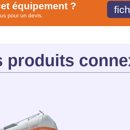
cet équipement ?
fic
us pour un devis.
s produits conne