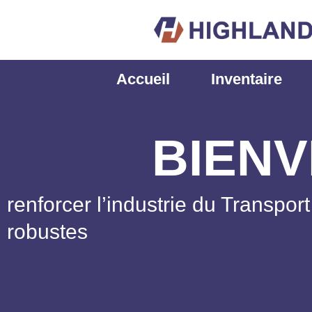
跳
至
内
容
Accueil
Inventaire
BIENV
renforcer l’industrie du Transpor
robustes