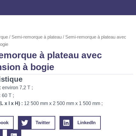
rque
/
Semi-remorque à plateau
/ Semi-remorque à plateau avec
ogie
emorque à plateau avec
sion à bogie
istique
:
environ 7,2 T ;
:
60 T ;
 x l x H) :
12 500 mm x 2 500 mm x 1 500 mm ;
book
Twitter
LinkedIn