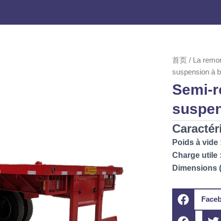
首页
/
La remo
suspension à b
Semi-r
suspen
Caractér
Poids à vide 
Charge utile 
Dimensions (L
Face