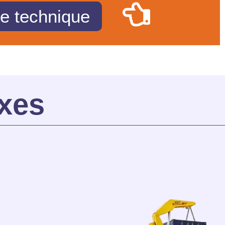
he technique
xes