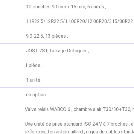
10 couches 90 mm x 16 mm, 6 unités ;
11R22.5/12R22.5/11.00R20/12.00R20/315/80R22.5/
9.0-22.5, 13 pièces ;
JOST 28T, Linkage Outrigger ;
1 pièce ;
1 unité ;
en option
Valve relais WABCO 6 ; chambre à air T30/30+T30, ré
Une unité de prise standard ISO 24 V à 7 broches ; av
réflecteur, feu antibrouillard ; un jeu de câbles stan