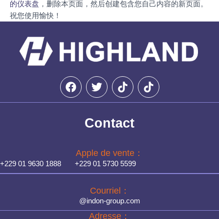
的仪表盘
，删除本页面，然后创建包含您自己内容的新页面。
祝您使用愉快！
F
T
a
w
c
i
e
t
Contact
b
t
o
e
o
r
Apple de vente：
k
+229 01 9630 1888 +229 01 5730 5599
Courriel：
@indon-group.com
Adresse：